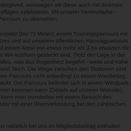
rdergrund, weswegen wir diese auch mit diversen
flügen zelebrieren. Mit unserer Vereinsfarbe –
/Parcours zu übersehen.
nplatz (bis 70 Meter), einem Trainingsparcours mit
zes und auf unserem öffentlichen Hansagparcours
f einem Areal von etwas mehr als 3 ha erwarten die
t WA-konform gesteckt sind. Trotz der Lage in der
alles, was das Bogenherz begehrt - weite und nahe
 und Teich. Die Wege zwischen den Stationen sind
f den Parcours nicht unbedingt zu einem Wandertag,
teckt. Der Parcours befindet sich in einem Windpark,
ren kommen kann (Details auf unserer Website).
s kann man wunderbar mit einem Besuch des
der mit einer Weinverkostung bei den zahlreichen
 natürlich bei uns im Mitgliedsbeitrag enthalten