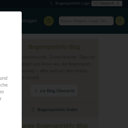
Bogensportinfo Login
Deutsch
ensport eintragen
Bogensportinfo Blog
Parcoursbesuche, Turnierberichte, Tipps für
Einsteiger und News aus der Bogensport-
Community – alles rund um dein Hobby,
locker erzählt.
 und
nche
zur Blog Übersicht
em
r
Bogensportinfo finden
Neueste Bogensportinfo Blog