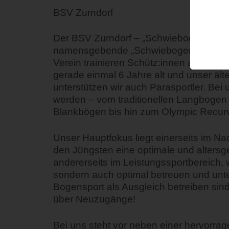
BSV Zurndorf
Der BSV Zurndorf – „Schwiebogenschützen
namensgebende „Schwiebogen“ ist unse
Verein trainieren Schütz:innen aller Alt
gerade einmal 6 Jahre alt und unser ält
unterstützen wir auch Parasportler. Bei
werden – vom traditionellen Langbogen 
Blankbögen bis hin zum Olympic Recu
Unser Hauptfokus liegt einerseits im Na
den Jüngsten eine optimale und altersg
andererseits im Leistungssportbereich, wo
sondern auch optimal betreuen und unt
Bogensport als Ausgleich betreiben sind
über Neuzugänge!
Bei uns steht vor neben einer hervorra