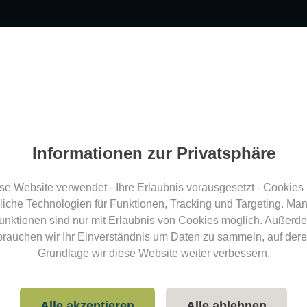
Bogensport finden
Blog
Inspirationen
Über uns
Bog
el
Teilen
Informationen zur Privatsphäre
ansa Parcours
se Website verwendet - Ihre Erlaubnis vorausgesetzt - Cookies
Parcours
Parcoursbericht
liche Technologien für Funktionen, Tracking und Targeting. Ma
unktionen sind nur mit Erlaubnis von Cookies möglich. Außerd
Art der Schießstätte: 3D Parcours
Burgenland
Österreich
brauchen wir Ihr Einverständnis um Daten zu sammeln, auf dere
Grundlage wir diese Website weiter verbessern.
Katrin Göltl
Alle akzeptieren
Alle ablehnen