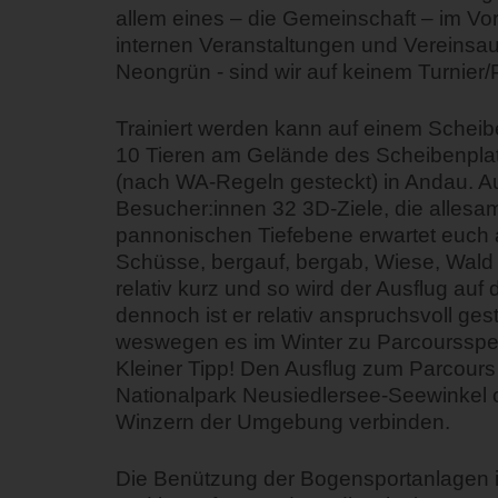
allem eines – die Gemeinschaft – im Vo
internen Veranstaltungen und Vereinsaus
Neongrün - sind wir auf keinem Turnier
Trainiert werden kann auf einem Scheibe
10 Tieren am Gelände des Scheibenplat
(nach WA-Regeln gesteckt) in Andau. Au
Besucher:innen 32 3D-Ziele, die allesam
pannonischen Tiefebene erwartet euch 
Schüsse, bergauf, bergab, Wiese, Wald
relativ kurz und so wird der Ausflug au
dennoch ist er relativ anspruchsvoll ges
weswegen es im Winter zu Parcourssper
Kleiner Tipp! Den Ausflug zum Parcour
Nationalpark Neusiedlersee-Seewinkel o
Winzern der Umgebung verbinden.
Die Benützung der Bogensportanlagen ist