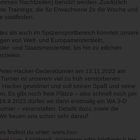
ommen Nachtzeiten) benützt werden. Zusätzlich
itete Trainings, die für Erwachsene 2x die Woche und
 stattfinden.
s als auch im Spitzensportbereich konnten unsere
ngen von Welt- und Europameistertiteln,
ter- und Staatsmeistertitel, bis hin zu etlichen
erzielen.
 Peter-Hacker-Gedenkturnier am 13.11.2022 am
rnier ist unserem viel zu früh verstorbenen
r Hacker gewidmet und soll seinen Spaß und seine
. Es gibt noch freie Plätze – also schnell noch per
6.9.2023 dürfen wir dann erstmalig ein WA 3-D
urnier – veranstalten.
Details dazu sowie die
Wir freuen uns schon sehr darauf.
s findest du unter:
www.bsv-
ail.com
, Facebook, Instagram oder telefonisch bei