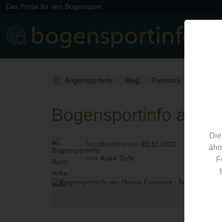
Das Portal für den Bogensport
Bogensportinfo
Blog
Parcours
Blogartik
Bogensportinfo am H
Die
Veröffentlicht am
03.11.2022
ähn
von
Anke Telle
F