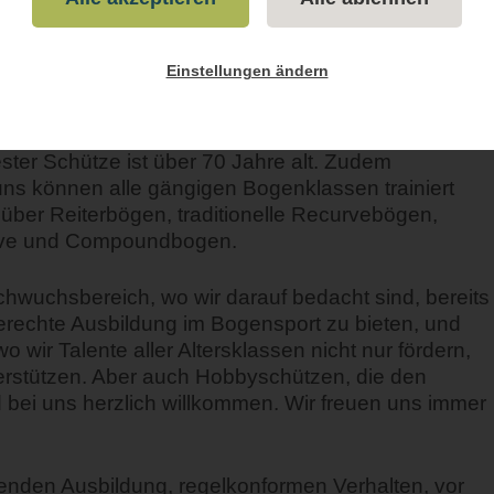
Einstellungen ändern
“ existiert in seiner jetzigen Form seit 2017. Der
re Heimat im nordburgenländischen Zurndorf. Im
ers- und Bogenklassen. Unser jüngstes Mitglied ist
ester Schütze ist über 70 Jahre alt. Zudem
 uns können alle gängigen Bogenklassen trainiert
über Reiterbögen, traditionelle Recurvebögen,
rve und Compoundbogen.
chwuchsbereich, wo wir darauf bedacht sind, bereits
erechte Ausbildung im Bogensport zu bieten, und
 wir Talente aller Altersklassen nicht nur fördern,
erstützen. Aber auch Hobbyschützen, die den
 bei uns herzlich willkommen. Wir freuen uns immer
genden Ausbildung, regelkonformen Verhalten, vor