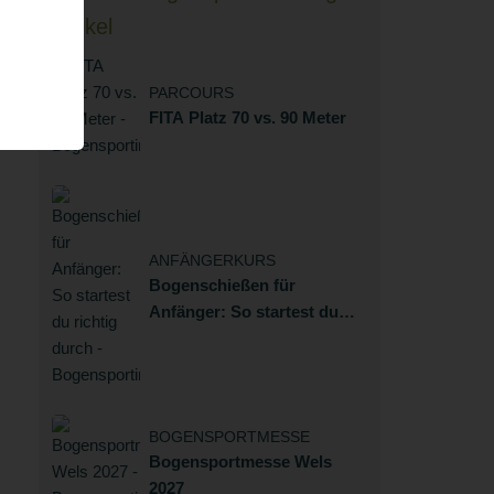
Artikel
PARCOURS
FITA Platz 70 vs. 90 Meter
ANFÄNGERKURS
Bogenschießen für
Anfänger: So startest du
richtig durch
BOGENSPORTMESSE
Bogensportmesse Wels
2027