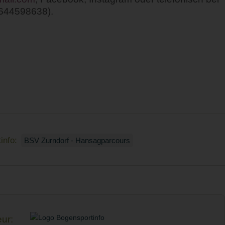
644598638).
info:
BSV Zurndorf - Hansagparcours
ur: