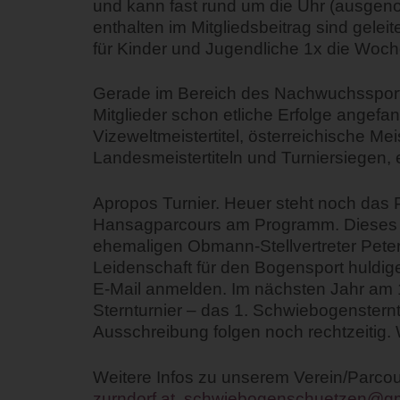
und kann fast rund um die Uhr (ausgen
enthalten im Mitgliedsbeitrag sind gele
für Kinder und Jugendliche 1x die Woche
Gerade im Bereich des Nachwuchssporte
Mitglieder schon etliche Erfolge angefa
Vizeweltmeistertitel, österreichische Meis
Landesmeistertiteln und Turniersiegen, 
Apropos Turnier. Heuer steht noch das
Hansagparcours am Programm. Dieses Tu
ehemaligen Obmann-Stellvertreter Pete
Leidenschaft für den Bogensport huldigen
E-Mail anmelden.
Im nächsten Jahr am 1
Sternturnier – das 1. Schwiebogensternt
Ausschreibung folgen noch rechtzeitig. 
Weitere Infos zu unserem Verein/Parcour
zurndorf.at
,
schwiebogenschuetzen@gm