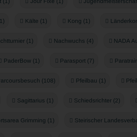
t (1)
Jour Fixe (1)
Jugendmeisterschaft
1)
Kälte (1)
Kong (1)
Länderkon
chtturnier (1)
Nachwuchs (4)
NADA Aus
PaderBow (1)
Parasport (7)
Paratrai
arcoursbesuch (108)
Pfeilbau (1)
Pfei
Sagittarius (1)
Schiedsrichter (2)
rtsarea Grimming (1)
Steirischer Landesverb