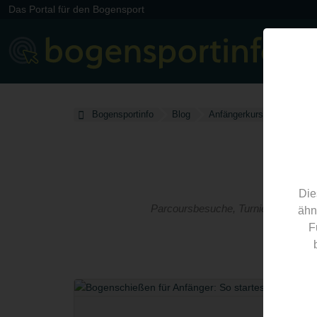
Das Portal für den Bogensport
Bogensportinfo
Blog
Anfängerkurs
Die
Parcoursbesuche, Turnierberichte, 
ähn
F