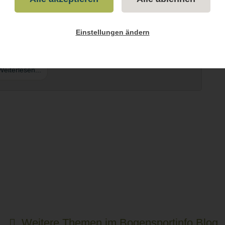
r: So startest du richtig durch
u Ausrüstung, Sicherheit und deinem ersten Parcours-Tag –
Einstellungen ändern
verständlich erklärt.
eiterlesen...
Weitere Themen im Bogensportinfo Blog