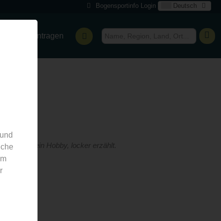
Bogensportinfo Login
Deutsch
ensport eintragen
 und
rund um dein Hobby, locker erzählt.
nche
em
r
s