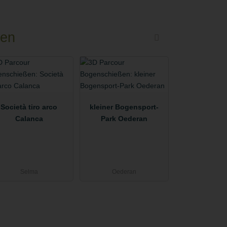
ßen
Società tiro arco
kleiner Bogensport-
Calanca
Park Oederan
Selma
Oederan