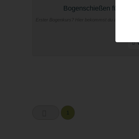
Bogenschießen für Anfänge
Erster Bogenkurs? Hier bekommst du alle Basics z
locker und 
W
1