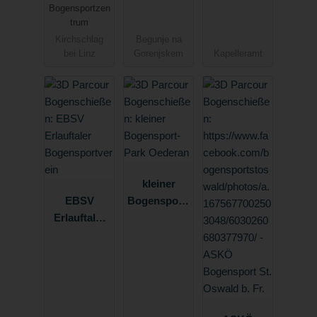
Bogensportzen
trum
Kirchschlag
Begunje na
bei Linz
Gorenjskem
Kapelleramt
kleiner
EBSV
Bogensport-
Erlauftaler
Park
Bogensport
Oederan
verein