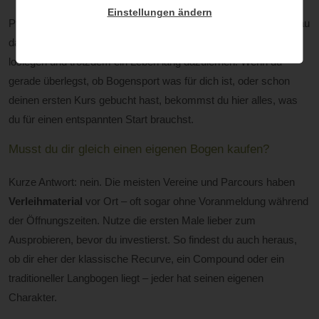
Einstellungen ändern
Pfeil einlegen, zielen, loslassen – klingt einfach, oder? Und genau
das ist auch das Schöne am Bogenschießen: Man kann sofort
loslegen und trotzdem ein Leben lang dazulernen. Wenn du
gerade überlegst, ob Bogensport was für dich ist, oder schon
deinen ersten Kurs gebucht hast, bekommst du hier alles, was
du für einen entspannten Start brauchst.
Musst du dir gleich einen eigenen Bogen kaufen?
Kurze Antwort: nein. Die meisten Vereine und Parcours haben
Verleihmaterial
vor Ort – oft sogar ohne Voranmeldung während
der Öffnungszeiten. Nutze die ersten Male lieber zum
Ausprobieren, bevor du investierst. So findest du auch heraus,
ob dir eher der klassische Recurve, ein Compound oder ein
traditioneller Langbogen liegt – jeder hat seinen eigenen
Charakter.