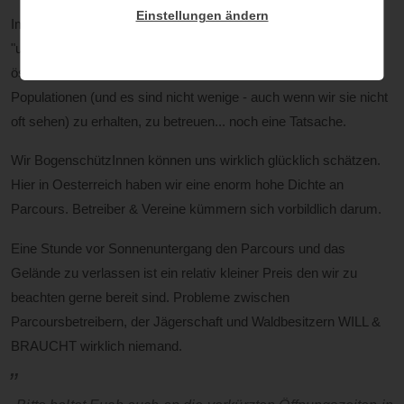
Einstellungen ändern
Im Winter sind die Tage einfach kürzer... eine Tatsache. In
"unserem" Wald leben Tiere... auch eine Tatsache. Die
österreichische Jägerschaft ist dafür zuständig, diese
Populationen (und es sind nicht wenige - auch wenn wir sie nicht
oft sehen) zu erhalten, zu betreuen... noch eine Tatsache.
Wir BogenschützInnen können uns wirklich glücklich schätzen.
Hier in Oesterreich haben wir eine enorm hohe Dichte an
Parcours. Betreiber & Vereine kümmern sich vorbildlich darum.
Eine Stunde vor Sonnenuntergang den Parcours und das
Gelände zu verlassen ist ein relativ kleiner Preis den wir zu
beachten gerne bereit sind. Probleme zwischen
Parcoursbetreibern, der Jägerschaft und Waldbesitzern WILL &
BRAUCHT wirklich niemand.