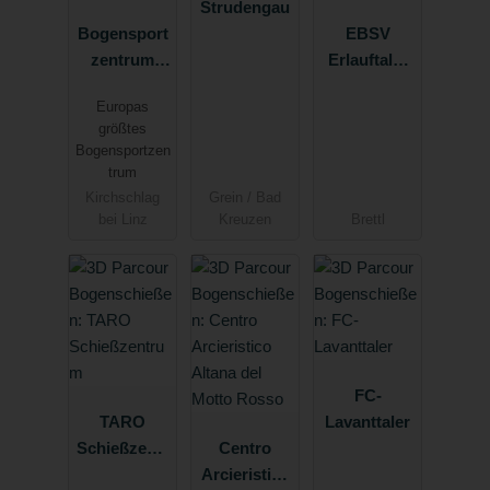
Strudengau
Bogensport
EBSV
zentrum
Erlauftaler
Breitenstein
Bogensport
Europas
verein
größtes
Bogensportzen
trum
Kirchschlag
Grein / Bad
bei Linz
Kreuzen
Brettl
FC-
TARO
Lavanttaler
Schießzentr
Centro
um
Arcieristico