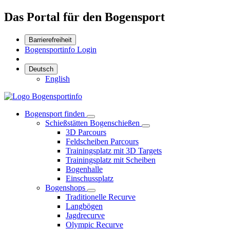
Das Portal für den Bogensport
Barrierefreiheit
Bogensportinfo Login
Deutsch
English
Bogensport finden
Schießstätten Bogenschießen
3D Parcours
Feldscheiben Parcours
Trainingsplatz mit 3D Targets
Trainingsplatz mit Scheiben
Bogenhalle
Einschussplatz
Bogenshops
Traditionelle Recurve
Langbögen
Jagdrecurve
Olympic Recurve