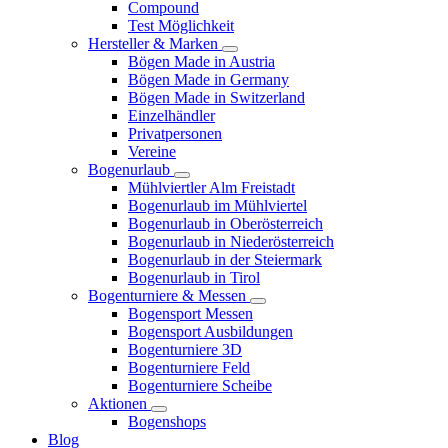
Compound
Test Möglichkeit
Hersteller & Marken
Bögen Made in Austria
Bögen Made in Germany
Bögen Made in Switzerland
Einzelhändler
Privatpersonen
Vereine
Bogenurlaub
Mühlviertler Alm Freistadt
Bogenurlaub im Mühlviertel
Bogenurlaub in Oberösterreich
Bogenurlaub in Niederösterreich
Bogenurlaub in der Steiermark
Bogenurlaub in Tirol
Bogenturniere & Messen
Bogensport Messen
Bogensport Ausbildungen
Bogenturniere 3D
Bogenturniere Feld
Bogenturniere Scheibe
Aktionen
Bogenshops
Blog