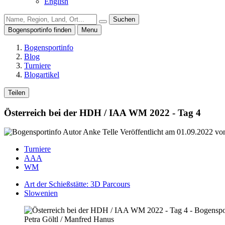
English
Suchen
Bogensportinfo finden
Menu
Bogensportinfo
Blog
Turniere
Blogartikel
Teilen
Österreich bei der HDH / IAA WM 2022 - Tag 4
Veröffentlicht am
01.09.2022
vo
Turniere
AAA
WM
Art der Schießstätte: 3D Parcours
Slowenien
Petra Göltl / Manfred Hanus