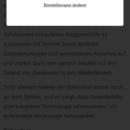
leichter greifen zu können. Schließlich spülte
Einstellungen ändern
dieses Werkzeug den Rhein oder die Maas
hinunter und hinaus in die Nordsee. Im 21.
Jahrhundert schaufelten Baggerschiffe es
zusammen mit Tonnen Sand, anderen
Steinwerkzeugen und versteinerten Knochen auf
und warfen dann den ganzen Haufen auf den
Strand von Zandmotor in den Niederlanden.
Trotz alledem haftete der Birkenteer immer noch
an dem Splitter, und es zeigt, dass Neandertaler
eine komplexe Technologie verwendeten, um
aufwändige Werkzeuge herzustellen.