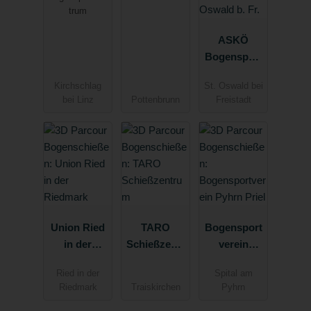
trum
ASKÖ
Bogensport
St. Oswald
Kirchschlag
St. Oswald bei
b. Fr.
bei Linz
Pottenbrunn
Freistadt
Union Ried
TARO
Bogensport
in der
Schießzentr
verein
Riedmark
um
Pyhrn Priel
Ried in der
Spital am
Riedmark
Traiskirchen
Pyhrn