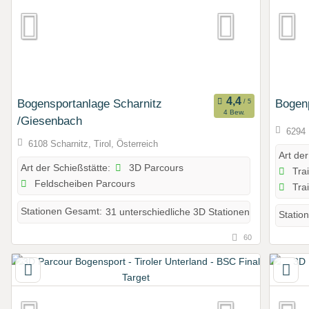
Bogensportanlage Scharnitz
Bogenp
4 Bew.
/Giesenbach
6294 
6108 Scharnitz, Tirol, Österreich
Art der
3D Parcours
Art der Schießstätte:
Trai
Feldscheiben Parcours
Trai
Stationen Gesamt:
31 unterschiedliche 3D Stationen
Statio
60