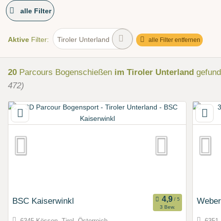
alle Filter
Aktive
Filter:
Tiroler Unterland
alle Filter entfernen
20
Parcours Bogenschießen
im Tiroler Unterland
gefun
472)
BSC Kaiserwinkl
Weber
3 Bew.
6345 Kössen, Tirol, Österreich
6351 