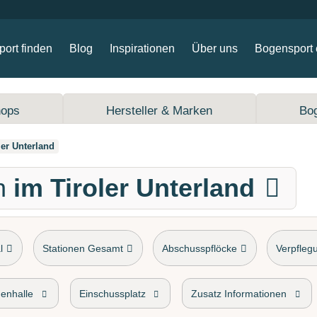
ort finden
Blog
Inspirationen
Über uns
Bogensport 
hops
Hersteller & Marken
Bo
ler Unterland
n
im Tiroler Unterland
l
Stationen Gesamt
Abschusspflöcke
Verpfleg
enhalle
Einschussplatz
Zusatz Informationen