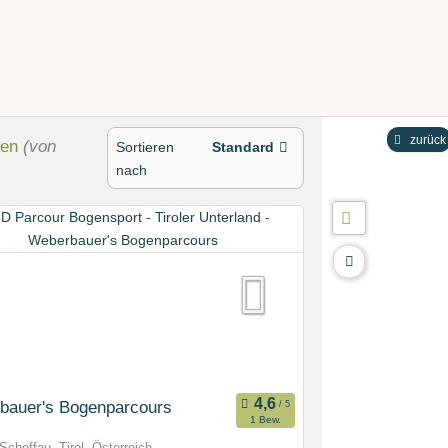
zurück
den
(von
Sortieren
Standard
nach
bauer's Bogenparcours
1 Bew.
Scheffau, Tirol, Österreich