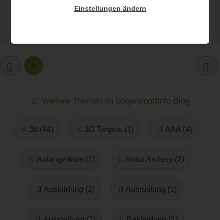
Einstellungen ändern
Weiterlesen...
1
Weitere Themen im Bogensportinfo Blog
3d (94)
3D Targets (1)
AAA (4)
Anfängerkurs (1)
Antur Archery (2)
Ausbildung (2)
Ausrüstung (1)
Ausstellung (1)
Bekleidung (1)