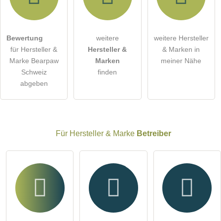
Hiermit akzeptiere ich die
AGB
.
Bewertung
weitere
weitere Hersteller
für Hersteller &
Hersteller &
& Marken in
Die
Datenschutzerklärung
habe ich zur Kenntnis genommen.
Marke Bearpaw
Marken
meiner Nähe
öffentliche Frage stellen
Schweiz
finden
Abbrechen
abgeben
Hinweis:
Bitte beachten Sie, öffentliche Fragen sind
für alle
Besucher sichtbar
.
Klicken Sie hier um eine
individuelle Frage
an den
Hersteller & Marke-Eintrag zu stellen
.
Für Hersteller & Marke
Betreiber