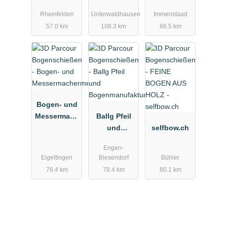
Bogenschie
Rheinfelden
Unterwaldhausen
Immenstaad
ßen -
57.0 km
108.3 km
88.5 km
Bogen-
Freizeit-
Areal
Bogen- und
Messermach
Ballg Pfeil
ermesse
und
selfbow.ch
Bogenmanuf
Engen-
aktur
Eigeltingen
Biesendorf
Bühler
76.4 km
78.4 km
80.1 km