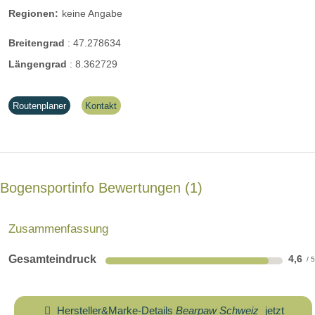
Regionen:
keine Angabe
Breitengrad
:
47.278634
Längengrad
:
8.362729
Routenplaner
Kontakt
Bogensportinfo Bewertungen
1
Zusammenfassung
Gesamteindruck
4,6
Hersteller&Marke-Details
Bearpaw Schweiz
jetzt