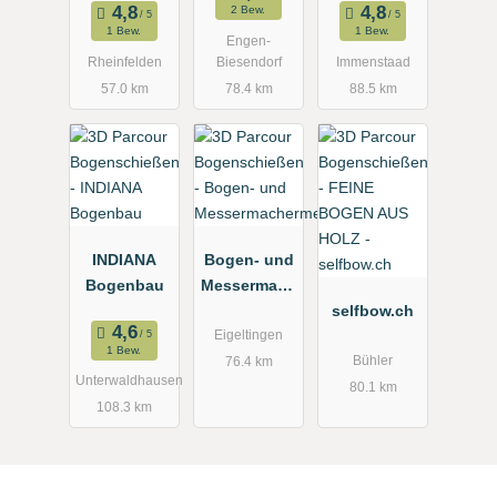
2 Bew.
ßen -
1 Bew.
1 Bew.
Engen-
Bogen-
Rheinfelden
Biesendorf
Immenstaad
Freizeit-
57.0 km
78.4 km
88.5 km
Areal
INDIANA
Bogen- und
Bogenbau
Messermach
ermesse
selfbow.ch
Eigeltingen
1 Bew.
Bühler
76.4 km
Unterwaldhausen
80.1 km
108.3 km