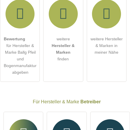
Hiermit akzeptiere ich die
AGB
.
Bewertung
weitere
weitere Hersteller
für Hersteller &
Hersteller &
& Marken in
Die
Datenschutzerklärung
habe ich zur Kenntnis genommen.
Marke Ballg Pfeil
Marken
meiner Nähe
öffentliche Frage stellen
und
finden
Abbrechen
Bogenmanufaktur
Hinweis:
Bitte beachten Sie, öffentliche Fragen sind
für alle
abgeben
Besucher sichtbar
.
Klicken Sie hier um eine
individuelle Frage
an den
Hersteller & Marke-Eintrag zu stellen
.
Für Hersteller & Marke
Betreiber