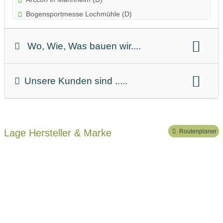
Bogensportmesse Lochmühle (D)
Wo, Wie, Was bauen wir....
Bögen Made in Germany
Unsere Kunden sind .....
Unser Schwerpunkt liegt auf:
dem Take Down Recurvebogen
dem Langbogen
Einzelhändler
Privatpersonen
dem Primitivbogen
Lage Hersteller & Marke
Routenplaner