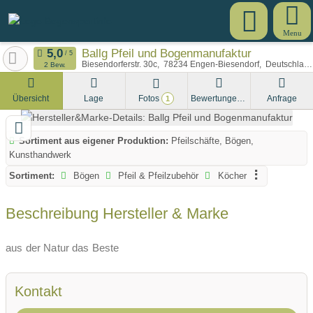
Menu
Ballg Pfeil und Bogenmanufaktur
Biesendorferstr. 30c
78234
Engen-Biesendorf
Deutschland
2 Bew.
Übersicht
Lage
Fotos
Bewertungen
Anfrage
1
Sortiment aus eigener Produktion:
Pfeilschäfte, Bögen,
Kunsthandwerk
Sortiment:
Bögen
Pfeil & Pfeilzubehör
Köcher
Beschreibung Hersteller & Marke
aus der Natur das Beste
Kontakt