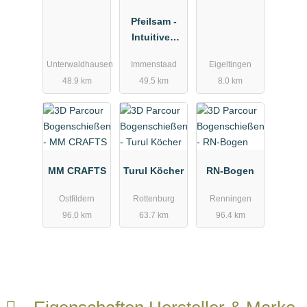
ermesse
Pfeilsam -
Intuitives
Bogenschie
Unterwaldhausen
Immenstaad
Eigeltingen
ßen -
48.9 km
49.5 km
8.0 km
Bogen-
Freizeit-
Areal
MM CRAFTS
Turul Köcher
RN-Bogen
Ostfildern
Rottenburg
Renningen
96.0 km
63.7 km
96.4 km