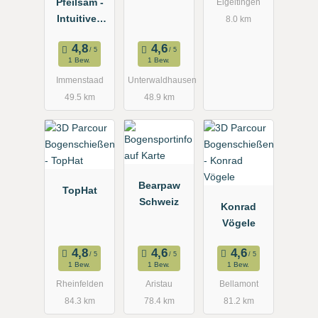
Pfeilsam -
Eigeltingen
Intuitives
8.0 km
Bogenschie
ßen -
1 Bew.
1 Bew.
Bogen-
Immenstaad
Unterwaldhausen
Freizeit-
49.5 km
48.9 km
Areal
Bearpaw
TopHat
Schweiz
Konrad
Vögele
1 Bew.
1 Bew.
1 Bew.
Rheinfelden
Aristau
Bellamont
84.3 km
78.4 km
81.2 km