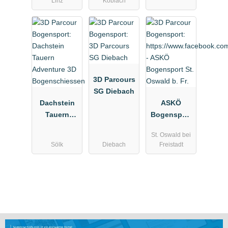
Linz
Koblach
3D Parcours
SG Diebach
Dachstein
ASKÖ
Tauern
Bogensport
Adventure
St. Oswald
St. Oswald bei
3D
b. Fr.
Sölk
Diebach
Freistadt
Bogenschie
ssen