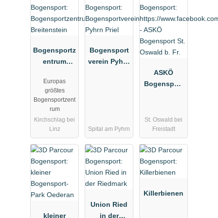
Bogensportz
Bogensport
entrum
verein Pyhrn
Breitenstein
Priel
ASKÖ
Europas
Bogensport
größtes
St. Oswald
Bogensportzent
b. Fr.
rum
Kirchschlag bei
St. Oswald bei
Linz
Spital am Pyhrn
Freistadt
Killerbienen
Union Ried
kleiner
in der