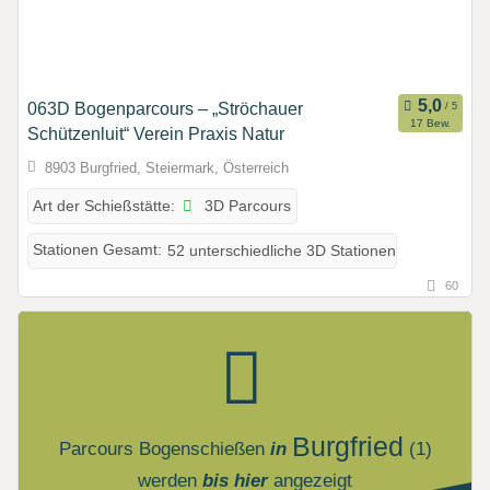
063D Bogenparcours – „Ströchauer
17 Bew.
Schützenluit“ Verein Praxis Natur
8903 Burgfried, Steiermark, Österreich
3D Parcours
Art der Schießstätte:
Stationen Gesamt:
52 unterschiedliche 3D Stationen
60
Burgfried
Parcours Bogenschießen
in
(1)
werden
bis hier
angezeigt