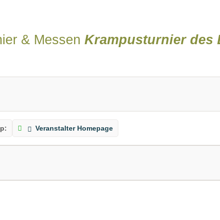
nier & Messen
Krampusturnier des 
p:
Veranstalter Homepage
WA - World Archery