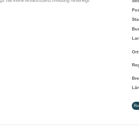
s hat keine Anfahrtsbeschreibung hinterlegt.
St
Pos
Sta
Bu
La
Ort
Re
Br
Lä
Ro