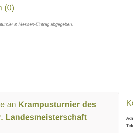
en
0
nturnier & Messen-Eintrag abgegeben.
K
ge an
Krampusturnier des
. Landesmeisterschaft
Ad
Tel