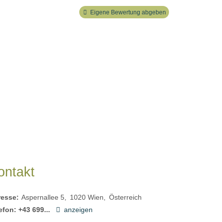
Eigene Bewertung abgeben
ontakt
resse:
Aspernallee 5
1020
Wien
Österreich
efon:
+43 699...
anzeigen