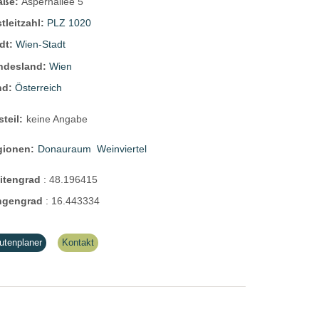
raße:
Aspernallee 5
tleitzahl:
PLZ 1020
dt:
Wien-Stadt
ndesland:
Wien
nd:
Österreich
steil:
keine Angabe
gionen:
Donauraum
Weinviertel
eitengrad
:
48.196415
ngengrad
:
16.443334
utenplaner
Kontakt