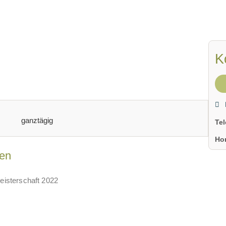
K
ganztägig
Te
Ho
en
isterschaft 2022