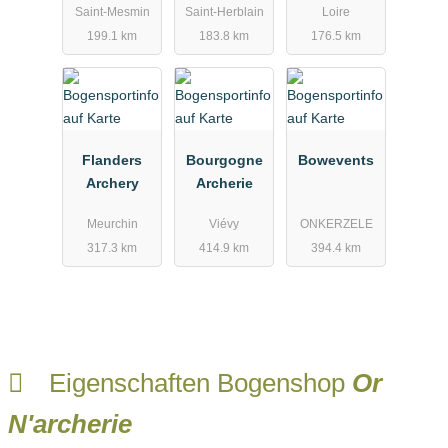
Saint-Mesmin
Saint-Herblain
Loire
199.1 km
183.8 km
176.5 km
Flanders
Bourgogne
Bowevents
Archery
Archerie
Meurchin
Viévy
ONKERZELE
317.3 km
414.9 km
394.4 km
Eigenschaften Bogenshop
Or
N'archerie