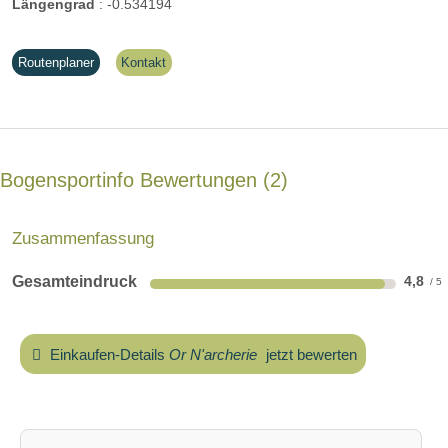
Längengrad
:
-0.534194
Routenplaner
Kontakt
Bogensportinfo Bewertungen
2
Zusammenfassung
Gesamteindruck
4,8
Einkaufen-Details
Or N'archerie
jetzt bewerten