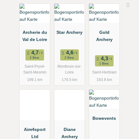
Archerie du
Star Archery
Gold
Val de Loire
Archery
2 Bew.
2 Bew.
1 Bew.
Saint-Pryvé-
Montlouis-sur-
Saint-Mesmin
Loire
Saint-Herblain
199.1 km
176.5 km
183.8 km
Bowevents
Aim4sport
Diane
Ltd
Archery