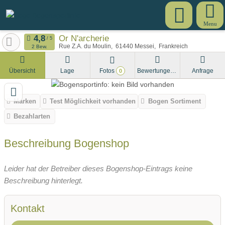
Menu
Or N'archerie
Rue Z.A. du Moulin
61440
Messei
Frankreich
2 Bew.
Übersicht
Lage
Fotos
Bewertungen
Anfrage
0
Marken
Test Möglichkeit vorhanden
Bogen Sortiment
Bezahlarten
Beschreibung Bogenshop
Leider hat der Betreiber dieses Bogenshop-Eintrags keine
Beschreibung hinterlegt.
Kontakt