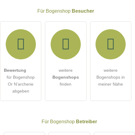
Für Bogenshop
Besucher
E-Mail-Adresse (wird nicht veröffentlicht)
Bewertung
weitere
weitere
Hiermit akzeptiere ich die
AGB
.
für Bogenshop
Bogenshops
Bogenshops in
Or N'archerie
finden
meiner Nähe
Die
Datenschutzerklärung
habe ich zur Kenntnis genommen.
abgeben
öffentliche Frage stellen
Abbrechen
Hinweis:
Bitte beachten Sie, öffentliche Fragen sind
für alle
Besucher sichtbar
.
Für Bogenshop
Betreiber
Klicken Sie hier um eine
individuelle Frage
an den
Bogenshop-Eintrag zu stellen
.