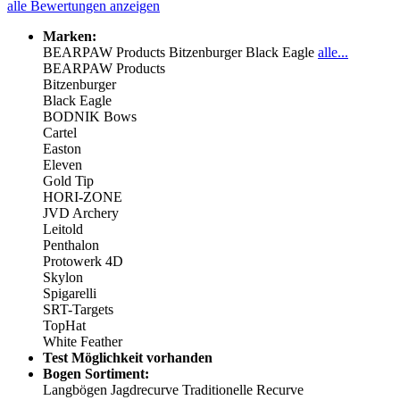
alle Bewertungen anzeigen
Marken:
BEARPAW Products
Bitzenburger
Black Eagle
alle...
BEARPAW Products
Bitzenburger
Black Eagle
BODNIK Bows
Cartel
Easton
Eleven
Gold Tip
HORI-ZONE
JVD Archery
Leitold
Penthalon
Protowerk 4D
Skylon
Spigarelli
SRT-Targets
TopHat
White Feather
Test Möglichkeit vorhanden
Bogen Sortiment:
Langbögen
Jagdrecurve
Traditionelle Recurve