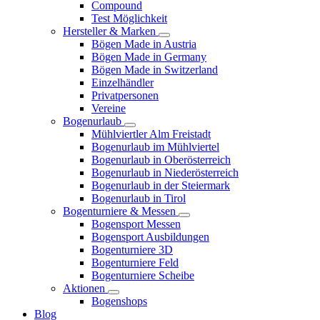
Compound
Test Möglichkeit
Hersteller & Marken
Bögen Made in Austria
Bögen Made in Germany
Bögen Made in Switzerland
Einzelhändler
Privatpersonen
Vereine
Bogenurlaub
Mühlviertler Alm Freistadt
Bogenurlaub im Mühlviertel
Bogenurlaub in Oberösterreich
Bogenurlaub in Niederösterreich
Bogenurlaub in der Steiermark
Bogenurlaub in Tirol
Bogenturniere & Messen
Bogensport Messen
Bogensport Ausbildungen
Bogenturniere 3D
Bogenturniere Feld
Bogenturniere Scheibe
Aktionen
Bogenshops
Blog