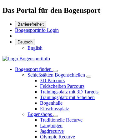
Das Portal für den Bogensport
Barrierefreiheit
Bogensportinfo Login
Deutsch
English
Bogensport finden
Schießstätten Bogenschießen
3D Parcours
Feldscheiben Parcours
Trainingsplatz mit 3D Targets
Trainingsplatz mit Scheiben
Bogenhalle
Einschussplatz
Bogenshops
Traditionelle Recurve
Langbögen
Jagdrecurve
Olympic Recurve