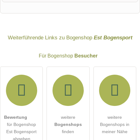
Vorname
Name
Weiterführende Links zu Bogenshop
Est Bogensport
Für Bogenshop
Besucher
E-Mail-Adresse (wird nicht veröffentlicht)
Bewertung
weitere
weitere
Hiermit akzeptiere ich die
AGB
.
für Bogenshop
Bogenshops
Bogenshops in
Est Bogensport
finden
meiner Nähe
Die
Datenschutzerklärung
habe ich zur Kenntnis genommen.
abgeben