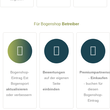
öffentliche Frage stellen
Abbrechen
Hinweis:
Bitte beachten Sie, öffentliche Fragen sind
für alle
Besucher sichtbar
.
Für Bogenshop
Betreiber
Klicken Sie hier um eine
individuelle Frage
an den
Bogenshop-Eintrag zu stellen
.
Bogenshop-
Bewertungen
Premiumpartnersc
Eintrag Est
auf der eigenen
- Einkaufen
Bogensport
Seite
- buchen für
aktualisieren
einbinden
diesen
oder verbessern
Bogenshop-
Eintrag