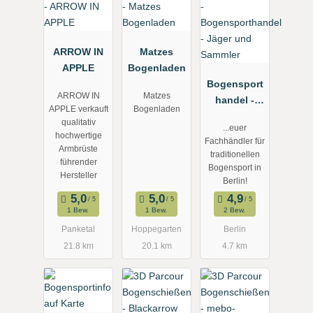
ARROW IN
Matzes
APPLE
Bogenladen
Bogensport
ARROW IN
Matzes
handel -
APPLE verkauft
Bogenladen
Jäger und
qualitativ
...euer
Sammler
hochwertige
Fachhändler für
Armbrüste
traditionellen
führender
Bogensport in
Hersteller
Berlin!
1 Bew.
1 Bew.
2 Bew.
Panketal
Hoppegarten
Berlin
21.8 km
20.1 km
4.7 km