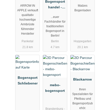
Bogensport
ARROW IN
Matzes
handel -
APPLE verkauft
Bogenladen
Jäger und
qualitativ
...euer
Sammler
hochwertige
Fachhändler für
Armbrüste
traditionellen
führender
Bogensport in
Hersteller
Berlin!
Panketal
Berlin
Hoppegarten
21.8 km
4.7 km
20.1 km
Bogensport
Blackarrow
Schliebener
mebo-
Ihren
bogensport
Spezialisten für
Pfeilbau und
Bogensportzub
ehör.
Brandenburg -