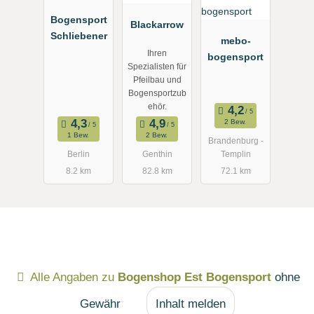
Bogensport
Blackarrow
Schliebener
mebo-
Ihren
bogensport
Spezialisten für
Pfeilbau und
Bogensportzub
ehör.
2 Bew.
1 Bew.
2 Bew.
Brandenburg -
Berlin
Genthin
Templin
8.2 km
82.8 km
72.1 km
Alle Angaben zu
Bogenshop Est Bogensport
ohne
Gewähr
Inhalt melden