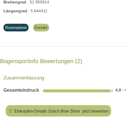
Breitengrad
:
51.959914
Längengrad
:
5.644411
Routenplaner
Kontakt
Bogensportinfo Bewertungen
2
Zusammenfassung
Gesamteindruck
4,8
Einkaufen-Details
Dutch Bow Store
jetzt bewerten