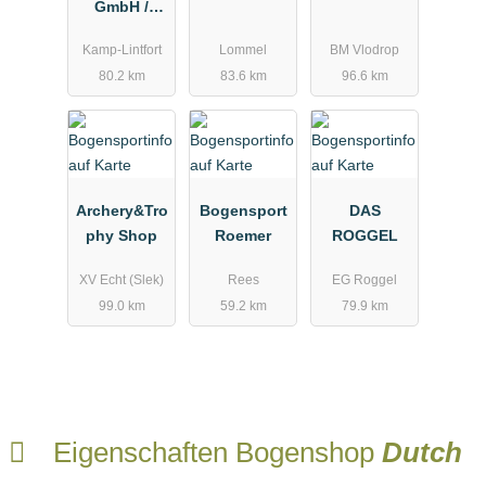
GmbH /
Bogensport
Kamp-Lintfort
Lommel
BM Vlodrop
80.2 km
83.6 km
96.6 km
Archery&Tro
Bogensport
DAS
phy Shop
Roemer
ROGGEL
XV Echt (Slek)
Rees
EG Roggel
99.0 km
59.2 km
79.9 km
Eigenschaften Bogenshop
Dutch