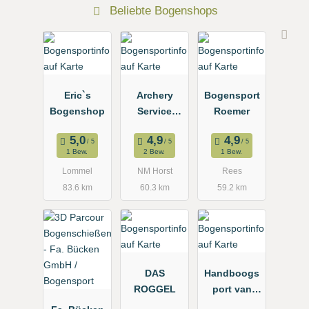
Beliebte Bogenshops
Eric`s
Archery
Bogensport
Bogenshop
Service
Roemer
Center
1 Bew.
2 Bew.
1 Bew.
Lommel
NM Horst
Rees
83.6 km
60.3 km
59.2 km
DAS
Handboogs
ROGGEL
port van
Dorst /