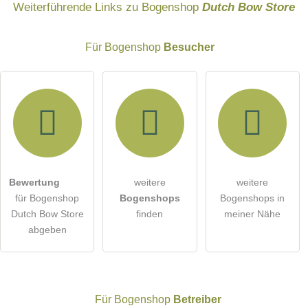
Weiterführende Links zu Bogenshop
Dutch Bow Store
Für Bogenshop
Besucher
E-Mail-Adresse (wird nicht veröffentlicht)
Bewertung
weitere
weitere
Hiermit akzeptiere ich die
AGB
.
für Bogenshop
Bogenshops
Bogenshops in
Dutch Bow Store
finden
meiner Nähe
Die
Datenschutzerklärung
habe ich zur Kenntnis genommen.
abgeben
öffentliche Frage stellen
Abbrechen
Hinweis:
Bitte beachten Sie, öffentliche Fragen sind
für alle
Besucher sichtbar
.
Für Bogenshop
Betreiber