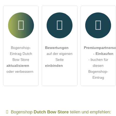
Klicken Sie hier um eine
individuelle Frage
an den
Bogenshop-Eintrag zu stellen
.
Bogenshop-
Bewertungen
Premiumpartnersc
Eintrag Dutch
auf der eigenen
- Einkaufen
Bow Store
Seite
- buchen für
aktualisieren
einbinden
diesen
oder verbessern
Bogenshop-
Eintrag
Bogenshop
Dutch Bow Store
teilen und empfehlen: