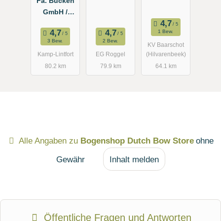
Fa. Bücken
Europearche
GmbH /
ry
Bogensport
1 Bew.
3 Bew.
2 Bew.
KV Baarschot
Kamp-Lintfort
EG Roggel
(Hilvarenbeek)
80.2 km
79.9 km
64.1 km
Alle Angaben zu
Bogenshop Dutch Bow Store
ohne
Gewähr
Inhalt melden
Öffentliche Fragen und Antworten