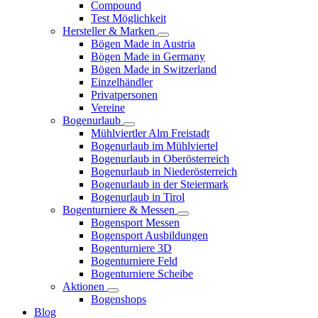
Compound
Test Möglichkeit
Hersteller & Marken
Bögen Made in Austria
Bögen Made in Germany
Bögen Made in Switzerland
Einzelhändler
Privatpersonen
Vereine
Bogenurlaub
Mühlviertler Alm Freistadt
Bogenurlaub im Mühlviertel
Bogenurlaub in Oberösterreich
Bogenurlaub in Niederösterreich
Bogenurlaub in der Steiermark
Bogenurlaub in Tirol
Bogenturniere & Messen
Bogensport Messen
Bogensport Ausbildungen
Bogenturniere 3D
Bogenturniere Feld
Bogenturniere Scheibe
Aktionen
Bogenshops
Blog