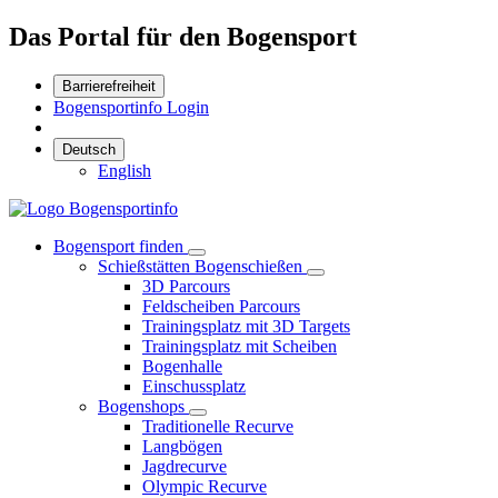
Das Portal für den Bogensport
Barrierefreiheit
Bogensportinfo Login
Deutsch
English
Bogensport finden
Schießstätten Bogenschießen
3D Parcours
Feldscheiben Parcours
Trainingsplatz mit 3D Targets
Trainingsplatz mit Scheiben
Bogenhalle
Einschussplatz
Bogenshops
Traditionelle Recurve
Langbögen
Jagdrecurve
Olympic Recurve