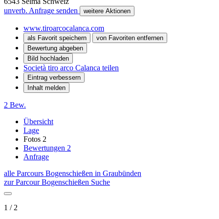
6543
Selma
Schweiz
unverb. Anfrage senden
weitere Aktionen
www.tiroarcocalanca.com
als Favorit speichern
von Favoriten entfernen
Bewertung abgeben
Bild hochladen
Società tiro arco Calanca teilen
Eintrag verbessern
Inhalt melden
2 Bew.
Übersicht
Lage
Fotos
2
Bewertungen
2
Anfrage
alle Parcours Bogenschießen in Graubünden
zur Parcour Bogenschießen Suche
1 / 2