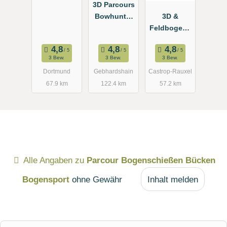
3D Parcours
Bowhunter
3D &
Gebhardshai
Feldbogenp
n
arc.
Bowhunter-
3 Bew.
3 Bew.
3 Bew.
Castrop e.V.
Dortmund
Gebhardshain
Castrop-Rauxel
67.9 km
122.4 km
57.2 km
Alle Angaben zu
Parcour Bogenschießen Bücken
Bogensport
ohne Gewähr
Inhalt melden