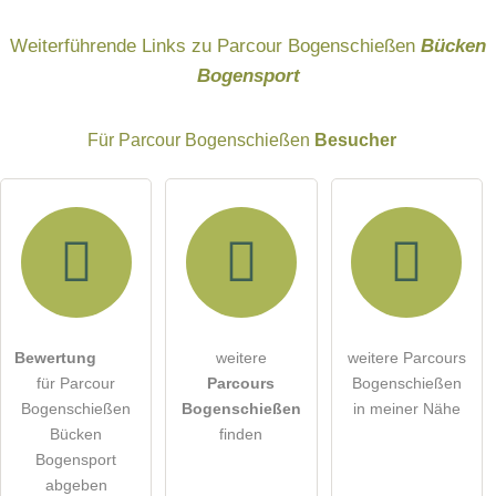
Name
Weiterführende Links zu Parcour Bogenschießen
Bücken
Bogensport
E-Mail-Adresse (wird nicht veröffentlicht)
Für Parcour Bogenschießen
Besucher
Hiermit akzeptiere ich die
AGB
.
Bewertung
weitere
weitere Parcours
für Parcour
Parcours
Bogenschießen
Die
Datenschutzerklärung
habe ich zur Kenntnis genommen.
Bogenschießen
Bogenschießen
in meiner Nähe
öffentliche Frage stellen
Bücken
finden
Abbrechen
Bogensport
Hinweis:
Bitte beachten Sie, öffentliche Fragen sind
für alle
abgeben