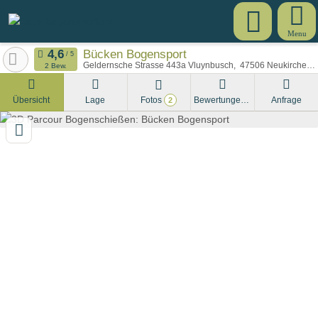
Menu
Bücken Bogensport
Geldernsche Strasse 443a Vluynbusch
47506
Neukirchen-Vluyn
2 Bew.
Übersicht
Lage
Fotos
Bewertungen
Anfrage
2