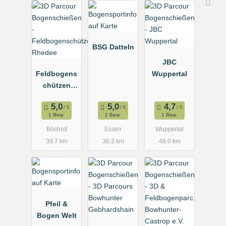
BSG Datteln
JBC
Feldbogens
Wuppertal
chützen
Rhedee
1 Bew.
1 Bew.
1 Bew.
Böcholt
Essen
Wuppertal
39.7 km
36.3 km
48.0 km
Pfeil &
Bogen Welt