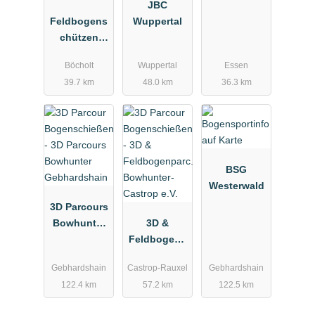
JBC
Feldbogens
Wuppertal
chützen
Rhedee
Böcholt
Wuppertal
Essen
39.7 km
48.0 km
36.3 km
BSG
Westerwald
3D Parcours
Bowhunter
3D &
Gebhardshai
Feldbogenp
n
arc.
Gebhardshain
Castrop-Rauxel
Gebhardshain
Bowhunter-
122.4 km
57.2 km
122.5 km
Castrop e.V.