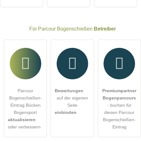
Besucher sichtbar
.
Klicken Sie hier um eine
individuelle Frage
an den
Parcour Bogenschießen-Eintrag zu stellen
.
Für Parcour Bogenschießen
Betreiber
Parcour
Bewertungen
Premiumpartner
Bogenschießen-
auf der eigenen
Bogenparcours
Eintrag Bücken
Seite
- buchen für
Bogensport
einbinden
diesen Parcour
aktualisieren
Bogenschießen-
oder verbessern
Eintrag