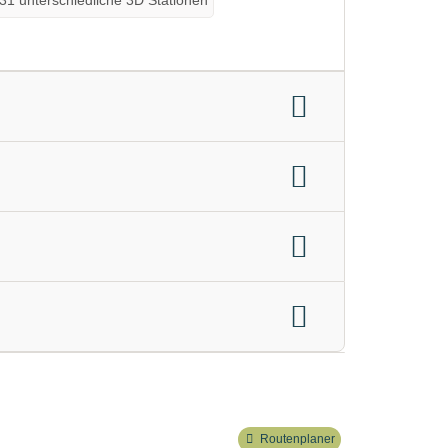
en:
ja 24/7 geöffnet
Routenplaner