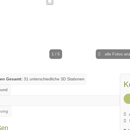
1 / 5
alle Fotos an
nen Gesamt:
31 unterschiedliche 3D Stationen
K
und
gung
ßen