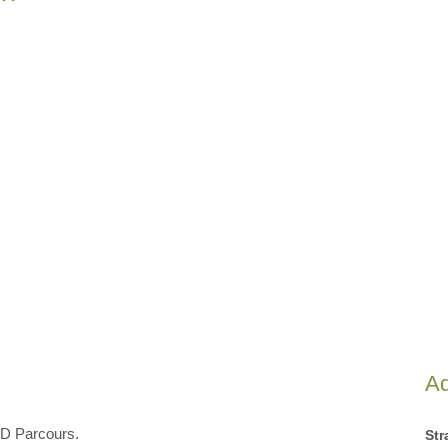
A
3D Parcours.
St