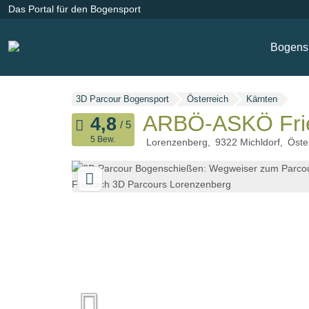
Das Portal für den Bogensport
Bogensp
3D Parcour Bogensport
Österreich
Kärnten
ARBÖ-ASKÖ Frie
5 Bew.
Lorenzenberg
9322
Michldorf
Öste