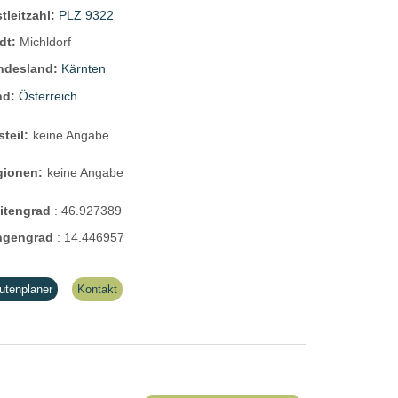
tleitzahl:
PLZ 9322
dt:
Michldorf
ndesland:
Kärnten
nd:
Österreich
steil:
keine Angabe
gionen:
keine Angabe
eitengrad
:
46.927389
ngengrad
:
14.446957
utenplaner
Kontakt