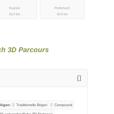
Luscha-Alm
Koprein
Pörtschach
50.5 km
40.0 km
h 3D Parcours
Bögen:
Traditionelle Bögen
Compound
31 unterschiedliche 3D Stationen