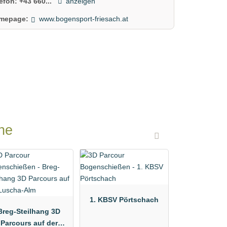
lefon:
+43 660...
anzeigen
mepage:
www.bogensport-friesach.at
he
1. KBSV Pörtschach
Breg-Steilhang 3D
Parcours auf der