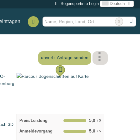
Bogensportinfo Login
Deutsch
eintragen
rg
unverb. Anfrage senden
5,0
Preis/Leistung
5,0
Anmeldevorgang