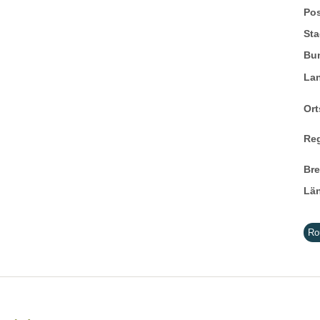
Pos
Sta
Bu
La
Ort
Re
Br
Lä
Ro