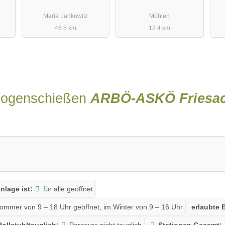
Maria Lankowitz
Mühlen
46.5 km
12.4 km
Bogenschießen
ARBÖ-ASKÖ Friesac
nlage ist:
für alle geöffnet
Sommer von 9 – 18 Uhr geöffnet, im Winter von 9 – 16 Uhr
erlaubte 
Rollstuhltauglich:
Parcours nicht tauglich
Stationen Gesamt: