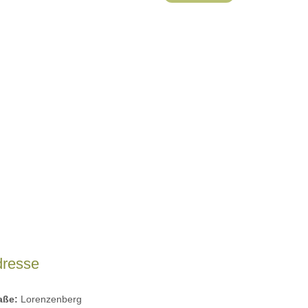
dresse
raße:
Lorenzenberg