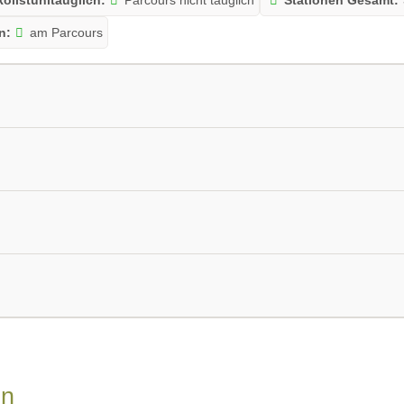
n:
am Parcours
Folder/Flyer Download:
'Parcours Lorenzenberg'
öffnen
D Tiere
weiteste Schussdistanz:
Entfernung bis 35 Meter
it mit öffentlichen Verkehrsmitteln:
nicht möglich
Toilettanlag
de am Parcours erlaubt
en