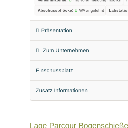
Abschusspflöcke:
WA angelehnt
Labstatio
Präsentation
hier geht´s zu unserer Facebookseite
Zum Unternehmen
Geschäftsform:
Verein
Einschussplatz
Einschussplatz
Targets:
Scheiben
3
Zusatz Informationen
Parkplatz:
direkt beim Parcours
Erreichbarke
Öffnungszeiten_2:
Hun
16.04.
-
01.12.
Lage Parcour Bogenschieß