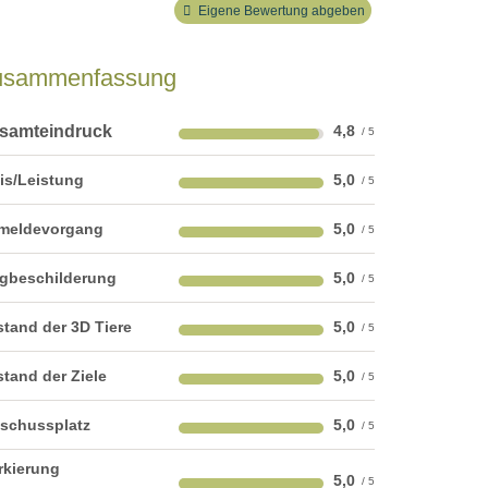
Eigene Bewertung abgeben
usammenfassung
samteindruck
4,8
is/Leistung
5,0
meldevorgang
5,0
gbeschilderung
5,0
tand der 3D Tiere
5,0
tand der Ziele
5,0
nschussplatz
5,0
rkierung
5,0