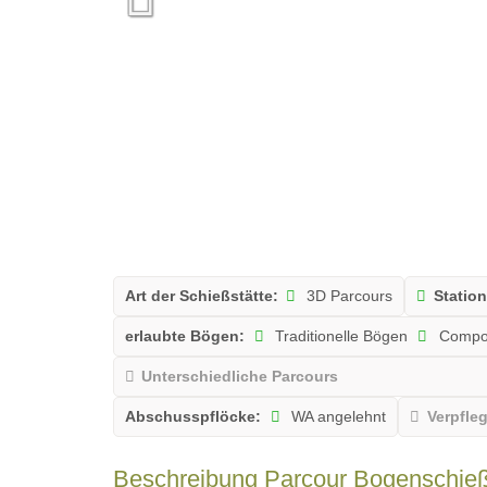
Art der Schießstätte:
3D Parcours
Statio
erlaubte Bögen:
Traditionelle Bögen
Compo
Unterschiedliche Parcours
Abschusspflöcke:
WA angelehnt
Verpfle
Beschreibung Parcour Bogenschie