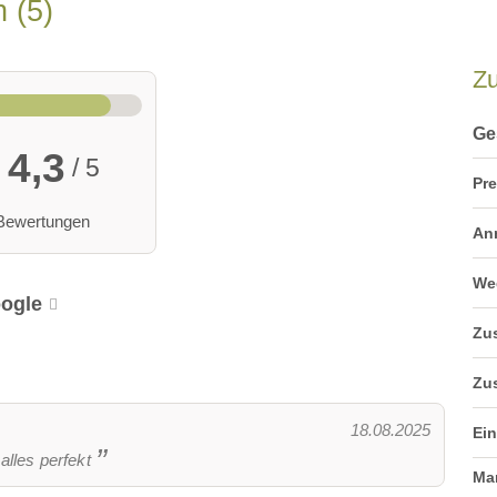
en
5
Z
Ge
4,3
/ 5
Pre
Bewertungen
An
We
ogle
Zus
Zus
18.08.2025
Ei
alles perfekt
Ma