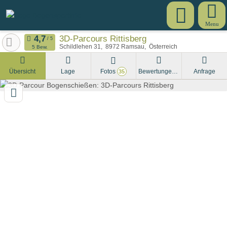
Menu
3D-Parcours Rittisberg
Schildlehen 31
8972
Ramsau
Österreich
5 Bew.
Übersicht
Lage
Fotos
Bewertungen
Anfrage
35