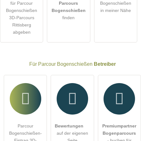
für Parcour
Parcours
Bogenschießen
Die
Datenschutzerklärung
habe ich zur Kenntnis genommen.
Bogenschießen
Bogenschießen
in meiner Nähe
öffentliche Frage stellen
3D-Parcours
finden
Abbrechen
Rittisberg
Hinweis:
Bitte beachten Sie, öffentliche Fragen sind
für alle
abgeben
Besucher sichtbar
.
Klicken Sie hier um eine
individuelle Frage
an den
Parcour Bogenschießen-Eintrag zu stellen
.
Für Parcour Bogenschießen
Betreiber
Parcour
Bewertungen
Premiumpartner
Bogenschießen-
auf der eigenen
Bogenparcours
Eintrag 3D-
Seite
- buchen für