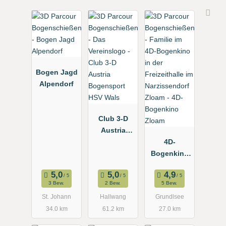
Bogen Jagd
Alpendorf
Club 3-D
Austria
Bogensport
4D-
HSV Wals
Bogenkino
Zloam
3 Bew.
2 Bew.
5 Bew.
St. Johann
Hallwang
Grundlsee
34.0 km
61.2 km
27.0 km