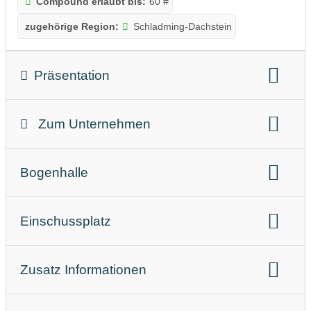
Compound erlaubt bis:
60 #
zugehörige Region:
Schladming-Dachstein
Präsentation
hier geht´s zu unserer Facebookseite
Zum Unternehmen
Geschäftsform:
Gewerblicher Anbieter
Bogenhalle
Bogenhalle
Einschussplatz
Einschussplatz
Targets:
Scheiben
3D Tiere
Zusatz Informationen
weiteste Schussdistanz:
Entfernung bis 90 Meter
Verpflegung:
Restaurant