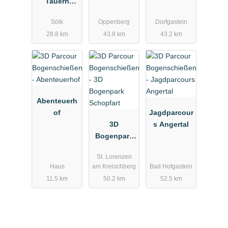
Tauern
Hartlbauer
Adventure
Sölk
Oppenberg
Dorfgastein
3D
28.8 km
43.8 km
43.2 km
Bogenschie
ssen
Abenteuerh
of
Jagdparcour
3D
s Angertal
Bogenpark
Schopfart
St. Lorenzen
Haus
am Kreischberg
Bad Hofgastein
11.5 km
50.2 km
52.5 km