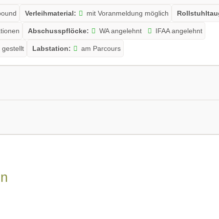
ound
Verleihmaterial:
mit Voranmeldung möglich
Rollstuhltau
ationen
Abschusspflöcke:
WA angelehnt
IFAA angelehnt
 gestellt
Labstation:
am Parcours
Schussdistanz:
Entfernung bis 50 Meter
gen:
ja 24/7 geöffnet
en