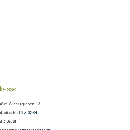
dresse
raße:
Wiesergraben 13
tleitzahl:
PLZ 3264
dt:
Brettl