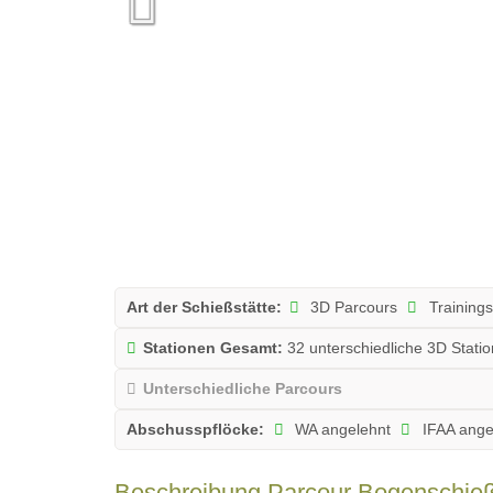
Art der Schießstätte:
3D Parcours
Trainings
Stationen Gesamt:
32 unterschiedliche 3D Stati
Unterschiedliche Parcours
Abschusspflöcke:
WA angelehnt
IFAA ange
Beschreibung Parcour Bogenschie