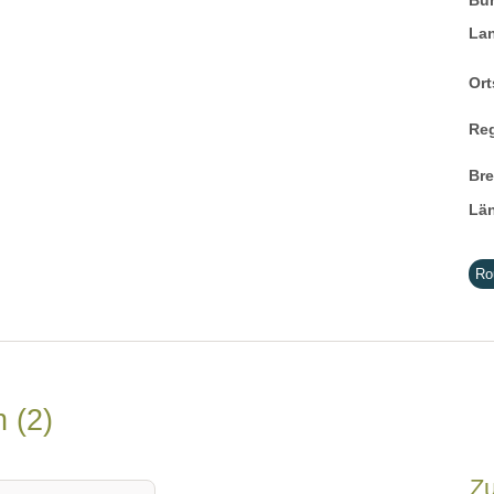
Bu
La
Ort
Re
Br
Lä
Ro
en
2
Z