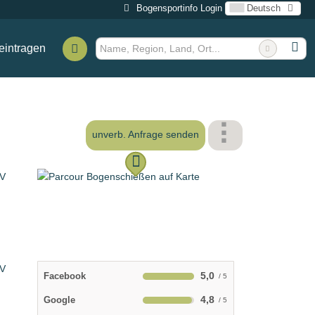
Bogensportinfo Login
Deutsch
eintragen
unverb. Anfrage senden
5,0
Facebook
4,8
Google