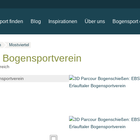
ort finden
Blog
Inspirationen
Über uns
Bogensport 
h
Mostviertel
r Bogensportverein
reich