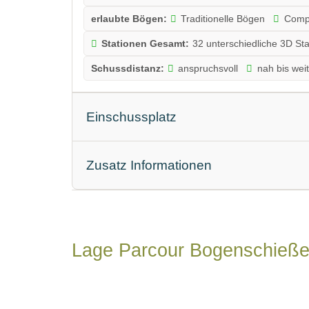
erlaubte Bögen:
Traditionelle Bögen
Comp
Stationen Gesamt:
32 unterschiedliche 3D St
Schussdistanz:
anspruchsvoll
nah bis weit
Einschussplatz
Targets:
Scheiben
3D Tiere
weiteste 
Zusatz Informationen
Parkplatz:
direkt beim Parcours
Toilettanla
Lage Parcour Bogenschieß