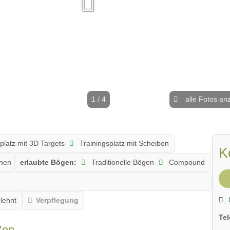
1 / 4
alle Fotos an
platz mit 3D Targets
Trainingsplatz mit Scheiben
K
onen
erlaubte Bögen:
Traditionelle Bögen
Compound
lehnt
Verpflegung
Te
ßen