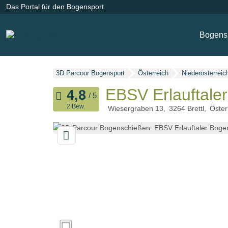
Das Portal für den Bogensport
Bogensp
3D Parcour Bogensport
Österreich
Niederösterreic
EBSV Erlauftale
2 Bew.
Wiesergraben 13
3264
Brettl
Öster