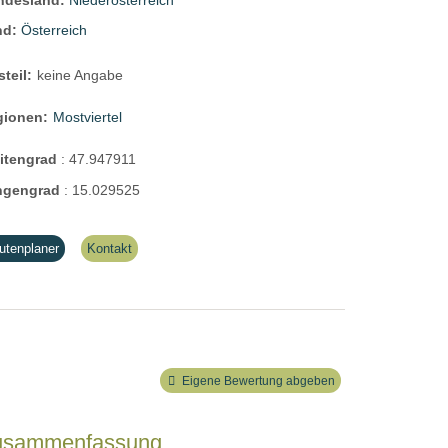
ndesland:
Niederösterreich
nd:
Österreich
steil:
keine Angabe
gionen:
Mostviertel
eitengrad
:
47.947911
ngengrad
:
15.029525
utenplaner
Kontakt
Eigene Bewertung abgeben
usammenfassung