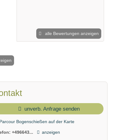
alle Bewertungen anzeigen
zeigen
2 / 4
ontakt
unverb. Anfrage senden
Parcour Bogenschießen auf der Karte
lefon:
+496643...
anzeigen