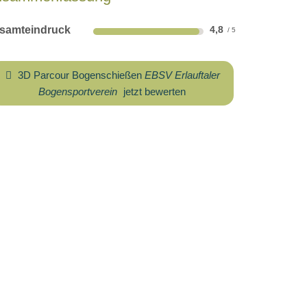
samteindruck
4,8
3D Parcour Bogenschießen
EBSV Erlauftaler
Bogensportverein
jetzt bewerten